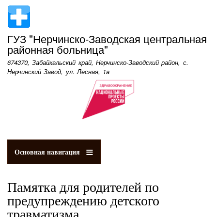
Перейти
к
основному
ГУЗ "Нерчинско-Заводская центральная
содержанию
районная больница"
674370, Забайкальский край, Нерчинско-Заводский район, с.
Нерчинский Завод, ул. Лесная, 1а
Основная навигация
Памятка для родителей по
предупреждению детского
травматизма