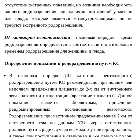
отсутствие экстренных показаний, но возникла необходимость
раннего родоразрешения, при наличии осложнений у матери
или плода, которые являются жизнеугрожающими, но не
требуют экстренного родоразрешения.
III категория неотложности
- плановый порядок - время
родоразрешения определяется в соответствии с оптимальным
временем родоразрешения для женщины и плода.
Определение показаний к родоразрешению путем КС
В плановом порядке (III категория неотложности)
родоразрешение путем КС рекомендовано при полном или
неполном предлежании плаценты до 2-х см от внутреннего
зева, патологии плацентации (врастание плаценты). Данное
показание является абсолютным, проведение
рандомизированных исследований невозможно.
Родоразрешение при частичном предлежании менее 2 см от
внутреннего зева по данным УЗИ через естественные
родовые пути в ряде случаев возможно у повторнородящих,
а также при поступлении в стационар в 1-м периоде родов,