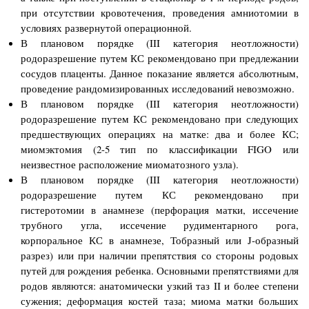
при отсутствии кровотечения, проведения амниотомии в
условиях развернутой операционной.
В плановом порядке (III категория неотложности)
родоразрешение путем КС рекомендовано при предлежании
сосудов плаценты. Данное показание является абсолютным,
проведение рандомизированных исследований невозможно.
В плановом порядке (III категория неотложности)
родоразрешение путем КС рекомендовано при следующих
предшествующих операциях на матке: два и более КС;
миомэктомия (2-5 тип по классификации FIGO или
неизвестное расположение миоматозного узла).
В плановом порядке (III категория неотложности)
родоразрешение путем КС рекомендовано при
гистеротомии в анамнезе (перфорация матки, иссечение
трубного угла, иссечение рудиментарного рога,
корпоральное КС в анамнезе, Тобразный или J-образный
разрез) или при наличии препятствия со стороны родовых
путей для рождения ребенка. Основными препятствиями для
родов являются: анатомически узкий таз II и более степени
сужения; деформация костей таза; миома матки больших