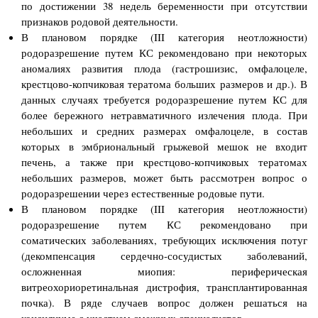
по достижении 38 недель беременности при отсутствии
признаков родовой деятельности.
В плановом порядке (III категория неотложности)
родоразрешение путем КС рекомендовано при некоторых
аномалиях развития плода (гастрошизис, омфалоцеле,
крестцово-копчиковая тератома больших размеров и др.). В
данных случаях требуется родоразрешение путем КС для
более бережного нетравматичного излечения плода. При
небольших и средних размерах омфалоцеле, в состав
которых в эмбриональный грыжевой мешок не входит
печень, а также при крестцово-копчиковых тератомах
небольших размеров, может быть рассмотрен вопрос о
родоразрешении через естественные родовые пути.
В плановом порядке (III категория неотложности)
родоразрешение путем КС рекомендовано при
соматических заболеваниях, требующих исключения потуг
(декомпенсация сердечно-сосудистых заболеваний,
осложненная миопия: периферическая
витреохориоретинальная дистрофия, трансплантированная
почка). В ряде случаев вопрос должен решаться на