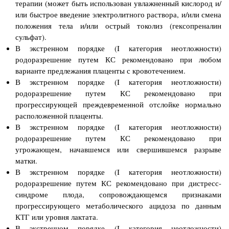
терапии (может быть использован увлажненный кислород и/
или быстрое введение электролитного раствора, и/или смена
положения тела и/или острый токолиз (гексопреналин
сульфат).
В экстренном порядке (I категория неотложности)
родоразрешение путем КС рекомендовано при любом
варианте предлежания плаценты с кровотечением.
В экстренном порядке (I категория неотложности)
родоразрешение путем КС рекомендовано при
прогрессирующей преждевременной отслойке нормально
расположенной плаценты.
В экстренном порядке (I категория неотложности)
родоразрешение путем КС рекомендовано при
угрожающем, начавшемся или свершившемся разрыве
матки.
В экстренном порядке (I категория неотложности)
родоразрешение путем КС рекомендовано при дистресс-
синдроме плода, сопровождающемся признаками
прогрессирующего метаболического ацидоза по данным
КТГ или уровня лактата.
В экстренном порядке (I категория неотложности)