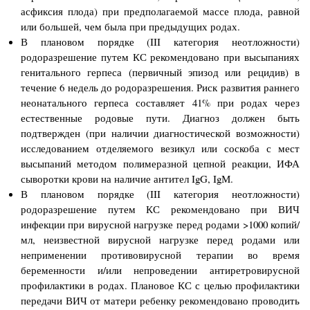
асфиксия плода) при предполагаемой массе плода, равной
или большей, чем была при предыдущих родах.
В плановом порядке (III категория неотложности)
родоразрешение путем КС рекомендовано при высыпаниях
генитального герпеса (первичный эпизод или рецидив) в
течение 6 недель до родоразрешения. Риск развития раннего
неонатального герпеса составляет 41% при родах через
естественные родовые пути. Диагноз должен быть
подтвержден (при наличии диагностической возможности)
исследованием отделяемого везикул или соскоба с мест
высыпаний методом полимеразной цепной реакции, ИФА
сыворотки крови на наличие антител IgG, IgМ.
В плановом порядке (III категория неотложности)
родоразрешение путем КС рекомендовано при ВИЧ
инфекции при вирусной нагрузке перед родами >1000 копий/
мл, неизвестной вирусной нагрузке перед родами или
неприменении противовирусной терапии во время
беременности и/или непроведении антиретровирусной
профилактики в родах. Плановое КС с целью профилактики
передачи ВИЧ от матери ребенку рекомендовано проводить