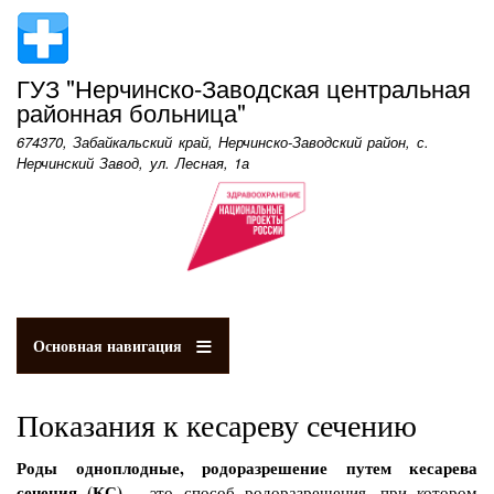
Перейти
к
основному
ГУЗ "Нерчинско-Заводская центральная
содержанию
районная больница"
674370, Забайкальский край, Нерчинско-Заводский район, с.
Нерчинский Завод, ул. Лесная, 1а
Основная навигация
Показания к кесареву сечению
Роды одноплодные, родоразрешение путем кесарева
сечения (КС)
– это способ родоразрешения, при котором