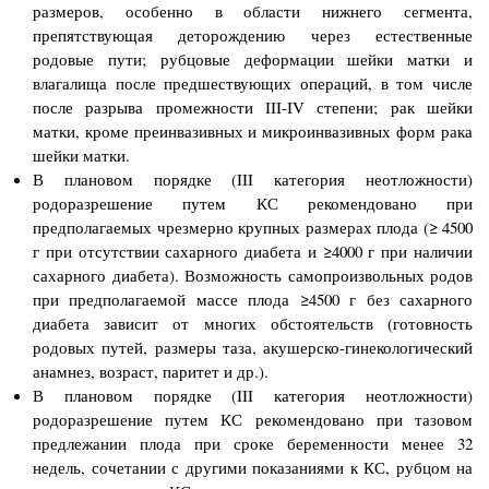
размеров, особенно в области нижнего сегмента,
препятствующая деторождению через естественные
родовые пути; рубцовые деформации шейки матки и
влагалища после предшествующих операций, в том числе
после разрыва промежности III-IV степени; рак шейки
матки, кроме преинвазивных и микроинвазивных форм рака
шейки матки.
В плановом порядке (III категория неотложности)
родоразрешение путем КС рекомендовано при
предполагаемых чрезмерно крупных размерах плода (≥ 4500
г при отсутствии сахарного диабета и ≥4000 г при наличии
сахарного диабета). Возможность самопроизвольных родов
при предполагаемой массе плода ≥4500 г без сахарного
диабета зависит от многих обстоятельств (готовность
родовых путей, размеры таза, акушерско-гинекологический
анамнез, возраст, паритет и др.).
В плановом порядке (III категория неотложности)
родоразрешение путем КС рекомендовано при тазовом
предлежании плода при сроке беременности менее 32
недель, сочетании с другими показаниями к КС, рубцом на