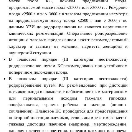
матке после КС, ножном предлежании плода,
предполагаемой массе плода <2500 г или >3600 г. : Рождение
плода <2500 г или > 3600 г в тазовом предлежании несмотря
на предполагаемую массу плода <2500 г или > 3600 г по
данным УЗИ до родоразрешения не является нарушением
клинических рекомендаций. Оперативное родоразрешение
женщин с тазовым предлежанием носит рекомендательный
характер и зависит от желания, паритета женщины и
акушерской ситуации.
В плановом порядке (III категория неотложности)
родоразрешение путем КСрекомендовано при устойчивом
поперечном положении плода.
В плановом порядке (III категория неотложности)
родоразрешение путем КС рекомендовано при дистоции
плечиков плода в анамнезе с неблагоприятным материнским
или перинатальным исходом (тяжелая гипоксия,
энцефалопатия, травма ребенка и матери (лонного
сочленения). Плановое КС проводится для предотвращения
повторной дистоции плечиков, если в анамнезе имела место
тяжелая дистоция плечиков (например, мертворождение,
паралич плечевого сплетения, перелом ключицы или плеча,