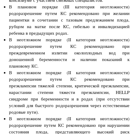
консилиуме с участием смежных специалистов.
В плановом порядке (III категория неотложности)
родоразрешение путем КС рекомендовано при желании
пациентки в сочетании с тазовым предлежанием плода,
рубцом на матке после КС, гибелью и инвалидизацией
ребенка в предыдущих родах.
В неотложном порядке (II категория неотложности)
родоразрешение путем КС рекомендовано при
преждевременном излитии околоплодных вод при
доношенной беременности и наличии показаний к
плановому КС.
В неотложном порядке (II категория неотложности)
родоразрешение путем КС рекомендовано при
преэклампсии тяжелой степени, критической преэклампсии,
нарастании степени тяжести преэклампсии, HELLP
синдроме при беременности и в родах (при отсутствии
условий для быстрого родоразрешения через естественные
родовые пути).
В неотложном порядке (II категория неотложности)
родоразрешение путем КС рекомендовано при нарушении
состояния плода, представляющего высокий риск